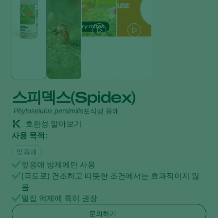
스피덱스(Spidex)
Phytoseiulus persimilis
포식성 응애
호환성 알아보기
사용 목적:
잎응애
잎응애 방제에만 사용
(극도로) 건조하고 따뜻한 조건에서는 효과적이지 않
음
밀집 억제에 특히 권장
문의하기