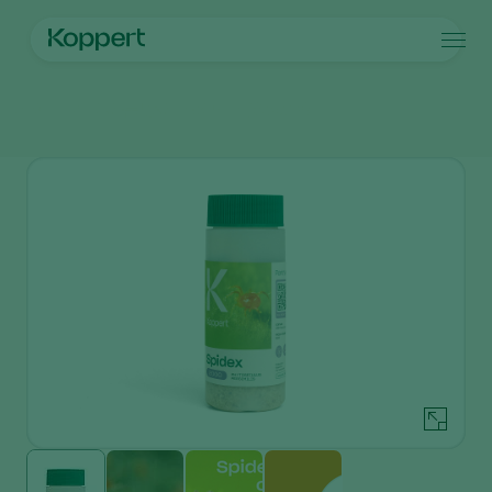
제품
메인 페이지
제품
방제
스피덱스(Spidex)
Koppert One
연락처
제품
작물
방제
작물
해충과 질병
식물 질병 관리
시설 채소
해충과 질병
코퍼트 소개
검색
수분
관상용(화훼, 잔디)
해충 방제
코퍼트 소개
식물 건강
과일류
식물 질병
코퍼트 소개
어플
실외 채소류
새 소식 및 정보
모니터링
코퍼트 채용 정보
연락처