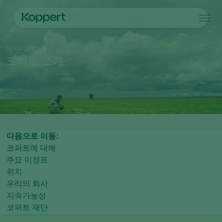
제품
메인 페이지
코퍼트 소개
Koppert One
연락처
제품
작물
코퍼트 소개
방제
작물
해충과 질병
식물 질병 관리
시설 채소
해충과 질병
코퍼트 소개
검색
수분
관상용(화훼, 잔디)
해충 방제
코퍼트 소개
식물 건강
과일류
식물 질병
코퍼트 소개
어플
실외 채소류
새 소식 및 정보
모니터링
코퍼트 채용 정보
다음으로 이동:
연락처
코퍼트에 대해
주요 이정표
위치
우리의 회사
지속가능성
코퍼트 재단