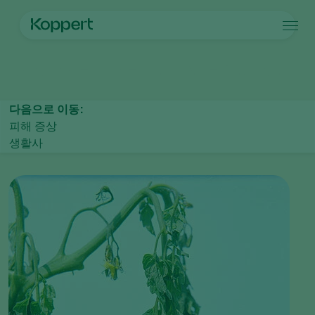
제품
메인 페이지
작물 보호
식물 질병
세균성시들음병, 균핵병
Koppert One
연락처
제품
작물
방제
작물
해충과 질병
다음으로 이동:
식물 질병 관리
시설 채소
해충과 질병
코퍼트 소개
검색
피해 증상
수분
관상용(화훼, 잔디)
해충 방제
코퍼트 소개
생활사
식물 건강
과일류
식물 질병
코퍼트 소개
어플
실외 채소류
새 소식 및 정보
모니터링
코퍼트 채용 정보
연락처