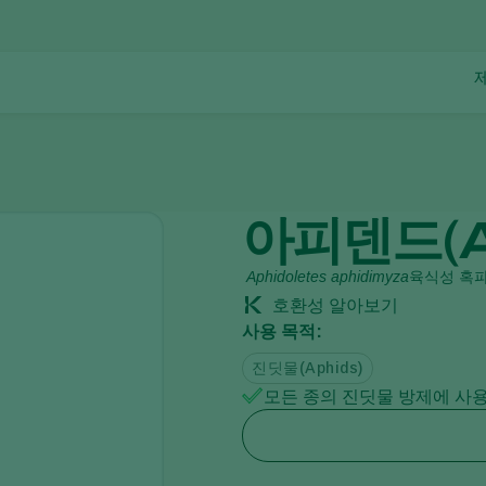
아피덴드(A
Aphidoletes aphidimyza
육식성 혹
호환성 알아보기
사용 목적:
진딧물(Aphids)
모든 종의 진딧물 방제에 사