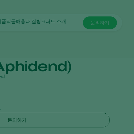
제품
작물
해충과 질병
코퍼트 소개
문의하기
Koppert Global
해충 방제
방제
시설 채소
코퍼트 소개
Argentina
식물 질병
식물 질병 관리
관상용(화훼, 잔디)
새 소식 및 정보
Austria
수분
과일류
코퍼트 채용 정보
Belgium
식물 건강
실외 채소류
연락처
phidend)
어플
Brasil
모니터링
Canada (English)
파리
Canada (French)
Ecuador
Finland (Finnish)
용
Finland (Swedish)
문의하기
France
Germany