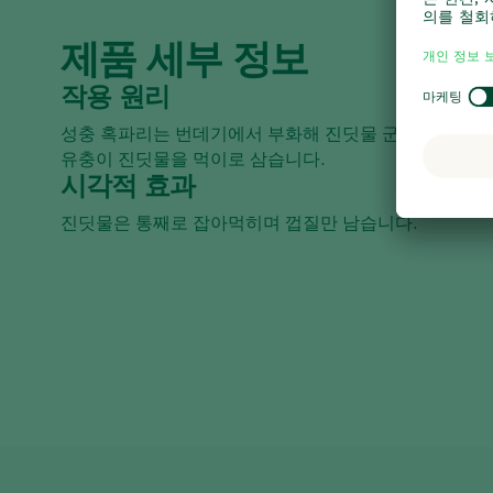
제품 세부 정보
작용 원리
성충 혹파리는 번데기에서 부화해 진딧물 군집에 알을 낳
유충이 진딧물을 먹이로 삼습니다.
시각적 효과
진딧물은 통째로 잡아먹히며 껍질만 남습니다.