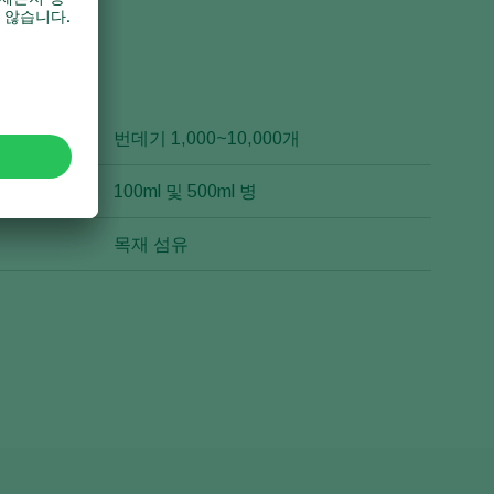
양
번데기 1,000~10,000개
100ml 및 500ml 병
목재 섬유