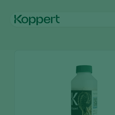
메인 페이지
제품
방제
아피덴드(Aphidend)