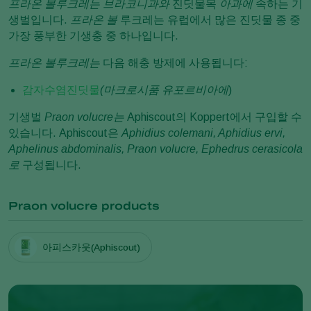
프라온 볼루크레는
브라코니과와
진딧물목
아과에
속하는 기
생벌입니다.
프라온 볼
루크레는 유럽에서 많은 진딧물 종 중
가장 풍부한 기생충 중 하나입니다.
프라온 볼루크레는
다음 해충 방제에 사용됩니다:
감자수염진딧물
(마크로시품 유포르비아에
)
기생벌
Praon volucre는
Aphiscout의 Koppert에서 구입할 수
있습니다. Aphiscout은
Aphidius colemani, Aphidius ervi,
Aphelinus abdominalis, Praon volucre, Ephedrus cerasicola
로
구성됩니다.
Praon volucre products
아피스카웃(Aphiscout)