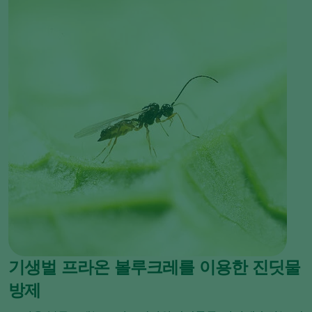
기생벌 프라온 볼루크레를 이용한 진딧물
방제