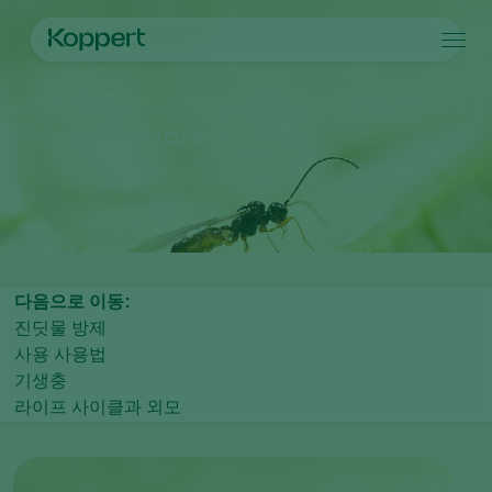
제품
메인 페이지
작물 보호
생물학적 해충 방제
기생 말벌
Praon volu
Koppert One
연락처
제품
작물
Praon volucre
방제
작물
해충과 질병
식물 질병 관리
시설 채소
해충과 질병
코퍼트 소개
검색
수분
관상용(화훼, 잔디)
해충 방제
코퍼트 소개
식물 건강
과일류
식물 질병
코퍼트 소개
어플
실외 채소류
새 소식 및 정보
모니터링
코퍼트 채용 정보
다음으로 이동:
연락처
진딧물 방제
사용 사용법
기생충
라이프 사이클과 외모