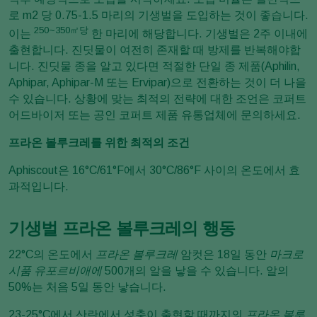
로 m2 당 0.75-1.5 마리의 기생벌을 도입하는 것이 좋습니다.
250~350㎡당
이는
한 마리에 해당합니다. 기생벌은 2주 이내에
출현합니다. 진딧물이 여전히 존재할 때 방제를 반복해야합
니다. 진딧물 종을 알고 있다면 적절한 단일 종 제품(Aphilin,
Aphipar, Aphipar-M 또는 Ervipar)으로 전환하는 것이 더 나을
수 있습니다. 상황에 맞는 최적의 전략에 대한 조언은 코퍼트
어드바이저 또는 공인 코퍼트 제품 유통업체에 문의하세요.
프라온 볼루크레를 위한 최적의 조건
Aphiscout은 16°C/61°F에서 30°C/86°F 사이의 온도에서 효
과적입니다.
기생벌 프라온 볼루크레의 행동
22°C의 온도에서
프라온 볼루크레
암컷은 18일 동안
마크로
시품 유포르비애에
500개의 알을 낳을 수 있습니다. 알의
50%는 처음 5일 동안 낳습니다.
23-25°C에서 산란에서 성충이 출현할 때까지의
프라온 볼루