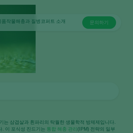
제품
작물
해충과 질병
코퍼트 소개
문의하기
Koppert Global
해충 방제
방제
시설 채소
코퍼트 소개
Argentina
식물 질병
식물 질병 관리
관상용(화훼, 잔디)
새 소식 및 정보
Austria
수분
과일류
코퍼트 채용 정보
Belgium
식물 건강
실외 채소류
연락처
어플
Brasil
모니터링
Canada (English)
Canada (French)
Ecuador
Finland (Finnish)
Finland (Swedish)
드기는 삼겹살과 흰파리의 탁월한 생물학적 방제제입니다.
France
다. 이 포식성 진드기는
통합 해충 관리
(IPM) 전략의 일부
Germany