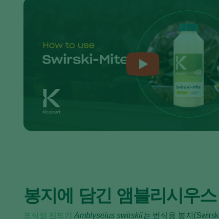
봉지에 담긴 앰블리시우스
포식성 진드기
Amblyseius swirskii는
번식용 봉지(Swirski-Mi