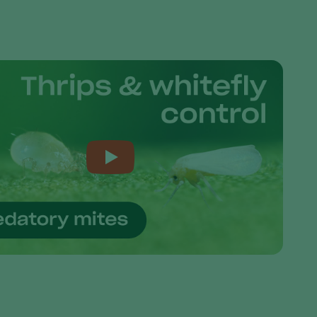
Greece
Hungary
India
Italy
Kenya
Korea
Mexico
Netherlands
Paraguay
Poland
Portugal
Russia
South Africa
Spain