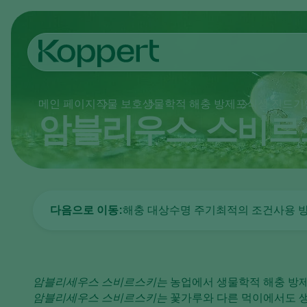
메인 페이지
작물 보호
생물학적 해충 방제
포식성 진드기
암블리우스 스비르
다음으로 이동:
해충 대상
수명 주기
최적의 조건
사용 
암블리세우스 스비르스키는
농업에서 생물학적 해충 방
암블리세우스 스비르스키는
꽃가루와 다른 먹이에서도 생