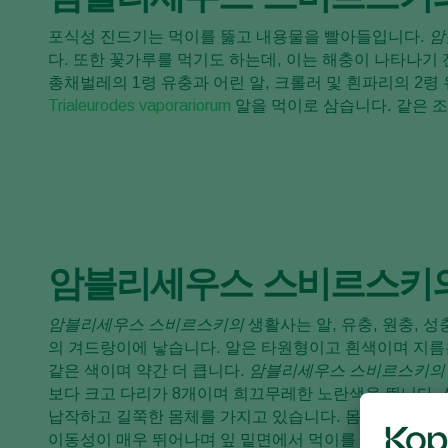
포식성 진드기는 먹이를 뚫고 내용물을 빨아들입니다.
암
다. 또한 꽃가루를 먹기도 하는데, 이는 해충이 나타나기
총채벌레의 1령 유충과 어린 알, 크롤러 및 흰파리의 2령
Trialeurodes vaporariorum
알을 먹이로 삼습니다. 같은 조
암블리세우스 스비르스키의
암블리세우스 스비르스키의
생활사는 알, 유충, 원충, 성
의 겨드랑이에 낳습니다. 알은 타원형이고 흰색이며 지름은 
같은 색이며 약간 더 큽니다.
암블리세우스 스비르스키의
보다 크고 다리가 8개이며 희끄무레한 노란색을 띕니다.
납작하고 길쭉한 몸체를 가지고 있습니다. 몸길이는 약 0
이동성이 매우 뛰어나며 잎 밑면에서 먹이를 적극적으로 