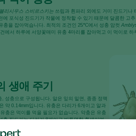
블리시우스 스비르스키는
쓰립과 흰파리 외에도 거미 진드기나 
 전에 포식성 진드기가 작물에 정착할 수 있기 때문에 달콤한 고
 유충을 잡아먹습니다. 최적의 조건인 25°C에서 성충 암컷
Amblys
건에서 하루에 서양꽃매미 유충 4마리를 잡아먹고 이 먹이로 하루에
 생애 주기
충, 성충으로 구성됩니다. 알은 잎의 밑면, 종종 정맥
약 0.14mm입니다. 유충은 다리가 6개이고 알과
유충은 먹이를 먹을 필요가 없습니다. 약충은 유충
 성충 진드기는 다리가 8개이고 반투명한 흰색이며
.4mm입니다. 수컷이 암컷보다 작습니다. 진드기는
찾습니다. 이들은 종종 잎맥의 겨드랑이에 모여 휴