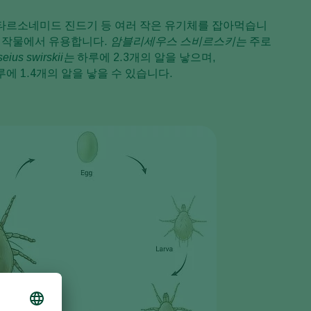
Sweden
타르소네미드 진드기 등 여러 작은 유기체를 잡아먹습니
추 작물에서 유용합니다.
암블리세우스 스비르스키는
주로
Switzerland
eius swirskii는
하루에 2.3개의 알을 낳으며,
Turkey
 1.4개의 알을 낳을 수 있습니다.
USA
United Kingdom