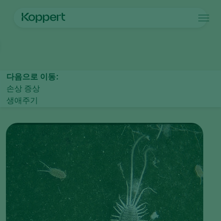
제품
메인 페이지
작물 보호
해충 방제
깍지벌레(Mealybugs and scale
Koppert One
연락처
제품
작물
방제
작물
해충과 질병
다음으로 이동:
식물 질병 관리
시설 채소
해충과 질병
코퍼트 소개
검색
손상 증상
수분
관상용(화훼, 잔디)
해충 방제
코퍼트 소개
생애주기
식물 건강
과일류
식물 질병
코퍼트 소개
어플
실외 채소류
새 소식 및 정보
모니터링
코퍼트 채용 정보
연락처