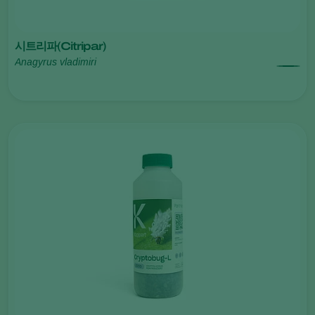
시트리파(Citripar)
Anagyrus vladimiri