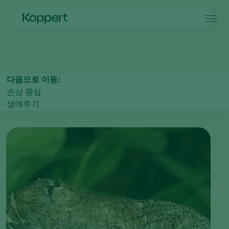
제품
메인 페이지
작물 보호
해충 방제
나비목 유충(Caterpillars)
굴벌
Koppert One
연락처
제품
작물
방제
작물
해충과 질병
다음으로 이동:
식물 질병 관리
시설 채소
해충과 질병
코퍼트 소개
검색
손상 증상
수분
관상용(화훼, 잔디)
해충 방제
코퍼트 소개
생애주기
식물 건강
과일류
식물 질병
코퍼트 소개
어플
실외 채소류
새 소식 및 정보
모니터링
코퍼트 채용 정보
연락처