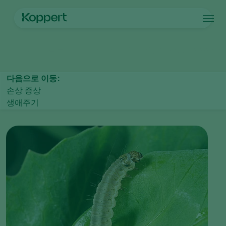
제품
메인 페이지
작물 보호
해충 방제
나비목 유충(Caterpillars)
완두
Koppert One
연락처
제품
작물
방제
작물
해충과 질병
다음으로 이동:
식물 질병 관리
시설 채소
해충과 질병
코퍼트 소개
검색
손상 증상
수분
관상용(화훼, 잔디)
해충 방제
코퍼트 소개
생애주기
식물 건강
과일류
식물 질병
코퍼트 소개
어플
실외 채소류
뉴스 및 이벤트
모니터링
코퍼트 채용 정보
연락처