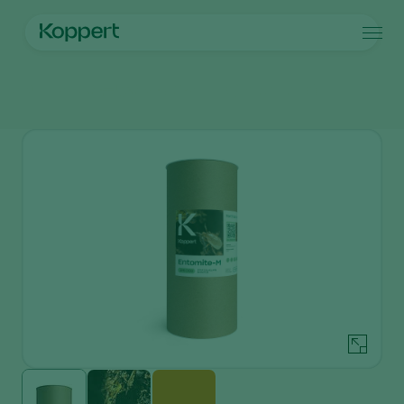
제품
메인 페이지
제품
방제
엔토마이트-M(Entomite-M)
Koppert One
연락처
제품
작물
방제
작물
해충과 질병
식물 질병 관리
시설 채소
해충과 질병
코퍼트 소개
검색
수분
관상용(화훼, 잔디)
해충 방제
코퍼트 소개
식물 건강
과일류
식물 질병
코퍼트 소개
어플
실외 채소류
새 소식 및 정보
모니터링
코퍼트 채용 정보
연락처