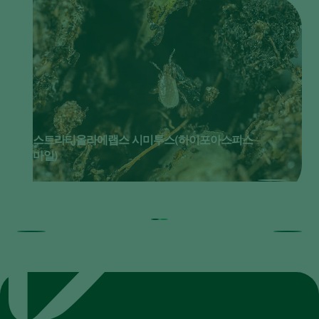
스트라티올라에랩스 시미투스(하이포아스피스
마일)