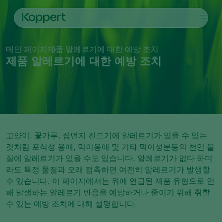
제품
메인 페이지
제품 알레르기에 대한 예방 조치
Koppert One
연락처
제품
작물
제품 알레르기에 대한 예방 조치
방제
작물
해충과 질병
식물 질병 관리
시설 채소
해충과 질병
코퍼트 소개
검색
수분
관상용(화훼, 잔디)
해충 방제
코퍼트 소개
식물 건강
과일류
식물 질병
코퍼트 소개
어플
실외 채소류
새 소식 및 정보
모니터링
코퍼트 채용 정보
고양이, 꽃가루, 집먼지 진드기에 알레르기가 있을 수 있는
연락처
것처럼 포식성 응애, 먹이응애 및 기타 먹이성분등의 천연 물
질에 알레르기가 있을 수도 있습니다. 알레르기가 없다 하더
라도 특정 물질과 오래 접촉하면 여전히 알레르기가 발생할
수 있습니다. 이 페이지에서는 위에 언급된 제품 유형으로 인
해 발생하는 알레르기 반응을 예방하거나 줄이기 위해 취할
수 있는 예방 조치에 대해 설명합니다.