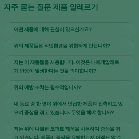
자주 묻는 질문 제품 알레르기
어떤 제품에 대해 관심이 있으신가요?
이 내용은 포식성 응애, 먹이응애 및 기타 먹이성분등 제품에
위의 제품들은 작업환경을 위험하게 만듭니까?
해당합니다. 제품 포장에 있는 아이콘은 발생 가능한 알레르
기 반응을 방지하기 위해 취할 수 있는 예방 조치를 보여줍니
아닙니다. 이러한 생물학적 제품을 사용한다고 해서 위험하
저는 이 제품들을 사용합니다. 이것은 나에게알레르
다.
지 않습니다. 그러나 이러한 제품에 포함된 천연 물질에 민감
기 반응이 발생한다는 것을 의미합니까?
하다면 알레르기가 발생할 수 있습니다. 이러한 알레르기를
고양이, 꽃가루 또는 집먼지 진드기에 대한 알레르기와 유사
아닙니다. 이러한 제품을 사용한다고 해서 알레르기가 발생
하다고 생각하시면 됩니다. 알레르기 발생을 방지하기 위해
위의 예방 조치는 필수적입니까?
하는 것은 아닙니다. 사람마다 민감도는 각각 다릅니다. 모든
위에 설명된 예방 조치를 취하는 것이 좋습니다.
사람이 알레르기를 일으키지는 않을 것입니다.
아닙니다. 위의 예방 조치는 알레르기 발생을 방지하기 위해
내 동료 중 한 명이 위에서 언급한 제품과 접촉하고 있
권장되는 조치입니다.
으며 증상을 겪고 있습니다. 무엇을 해야 합니까?
이 경우 또는 이와 유사한 경우 보건 및 안전 서비스 또는 의
저는 위에 나열된 코퍼트 제품을 사용하며 증상을 겪
사에게 문의하십시오.
고 있습니다. 제품이 증상을 유발하는지 어떻게 알 수