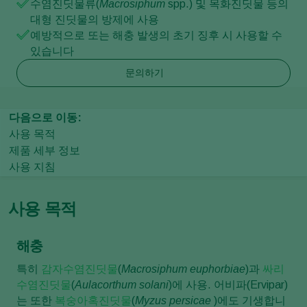
수염진딧물류(
Macrosiphum
spp.) 및 목화진딧물 등의
대형 진딧물의 방제에 사용
예방적으로 또는 해충 발생의 초기 징후 시 사용할 수
있습니다
문의하기
다음으로 이동:
사용 목적
제품 세부 정보
사용 지침
사용 목적
해충
특히
감자수염진딧물
(
Macrosiphum euphorbiae
)과
싸리
수염진딧물
(
Aulacorthum solani
)에 사용. 어비파(Ervipar)
는 또한
복숭아혹진딧물
(
Myzus persicae
)에도 기생합니