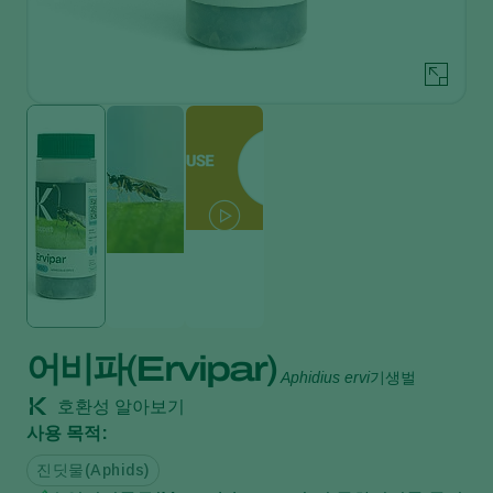
어비파(Ervipar)
Aphidius ervi
기생벌
호환성 알아보기
사용 목적:
진딧물(Aphids)