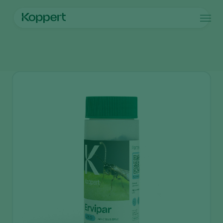
제품
메인 페이지
제품
방제
어비파(Ervipar)
Koppert One
연락처
제품
작물
방제
작물
해충과 질병
식물 질병 관리
시설 채소
해충과 질병
코퍼트 소개
검색
수분
관상용(화훼, 잔디)
해충 방제
코퍼트 소개
식물 건강
과일류
식물 질병
코퍼트 소개
어플
실외 채소류
새 소식 및 정보
모니터링
코퍼트 채용 정보
연락처