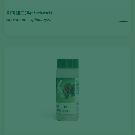
아피덴드(Aphidend)
Aphidoletes aphidimyza