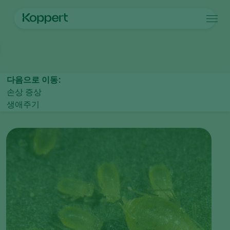
제품
메인 페이지
작물 보호
해충 방제
진딧물(Aphids)
복숭아혹진딧
Koppert One
연락처
제품
작물
방제
작물
해충과 질병
다음으로 이동:
식물 질병 관리
시설 채소
해충과 질병
코퍼트 소개
검색
손상 증상
수분
관상용(화훼, 잔디)
해충 방제
코퍼트 소개
생애주기
식물 건강
과일류
식물 질병
코퍼트 소개
어플
실외 채소류
새 소식 및 정보
모니터링
코퍼트 채용 정보
연락처