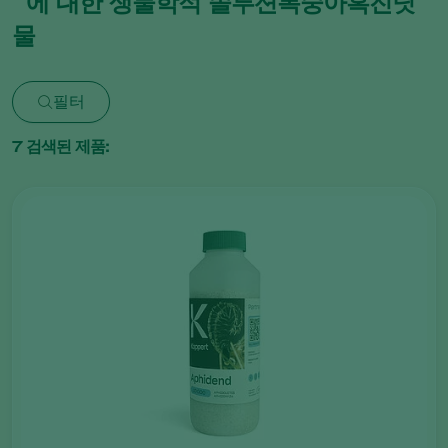
에 대한 생물학적 솔루션복숭아혹진딧
물
필터
7
검색된 제품: