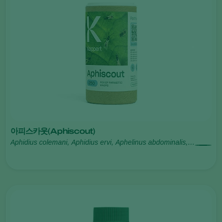
아피스카웃(Aphiscout)
Aphidius colemani, Aphidius ervi, Aphelinus abdominalis,
Praon volucre, Ephedrus cerasicola