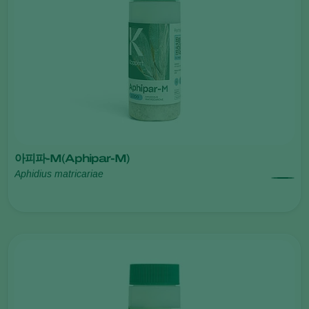
아피파-M(Aphipar-M)
Aphidius matricariae